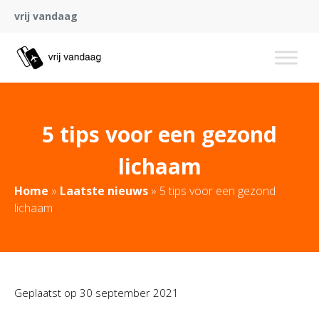
vrij vandaag
5 tips voor een gezond
lichaam
Home
»
Laatste nieuws
»
5 tips voor een gezond
lichaam
Geplaatst op
30 september 2021